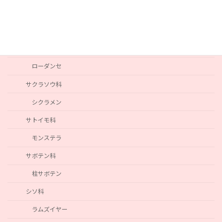
パンパスグラス
キク科
ヘリクリサム
ローダンセ
サクラソウ科
シクラメン
サトイモ科
モンステラ
サボテン科
柱サボテン
シソ科
ラムズイヤー