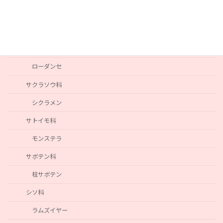
パンパスグラス
キク科
ヘリクリサム
ローダンセ
サクラソウ科
シクラメン
サトイモ科
モンステラ
サボテン科
柱サボテン
シソ科
ラムズイヤー