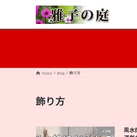
コ
ナ
ン
ビ
テ
ゲ
ン
ー
ツ
シ
へ
ョ
ス
ン
キ
に
ッ
移
プ
動
Home
Blog
飾り方
飾り方
風水
イネ科