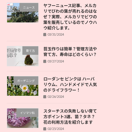
ヤフーニュース記事、メルカ
ニュース
リでびわの葉が売れるのはな
ぜ？実際、メルカリでビワの
葉を販売しているのでノウハ
ウ紹介します。
03/31/2024
苔玉作りは簡単？管理方法や
育て方
育て方、寿命はどのくらい？
03/27/2024
ローダンセ ピンクは ハーバ
ガーデニング
リウム、ハンドメイドで人気
のドライフラワー！
02/26/2024
スターチスの失敗しない育て
イソマツ科
方ポイント3選、苗？タネ？
花の利用方法を紹介します
02/25/2024