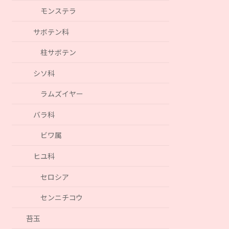
モンステラ
サボテン科
柱サボテン
シソ科
ラムズイヤー
バラ科
ビワ属
ヒユ科
セロシア
センニチコウ
苔玉