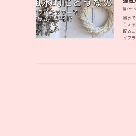
運気
09/15
風水で
与える
配るこ
イフラ