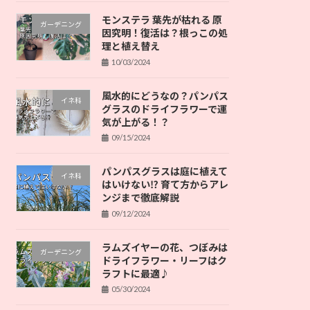
モンステラ 葉先が枯れる 原
ガーデニング
因究明！復活は？根っこの処
理と植え替え
10/03/2024
風水的にどうなの？パンパス
イネ科
グラスのドライフラワーで運
気が上がる！？
09/15/2024
パンパスグラスは庭に植えて
イネ科
はいけない⁉ 育て方からアレ
ンジまで徹底解説
09/12/2024
ラムズイヤーの花、つぼみは
ガーデニング
ドライフラワー・リーフはク
ラフトに最適♪
05/30/2024